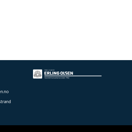
en.no
strand