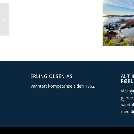
Solsiden Terrasse
ERLING OLSEN AS
ALT 
RØRL
Vanntett kompetanse siden 1962
Vi tilb
gjerne
samtal
med di