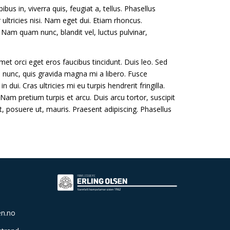
us in, viverra quis, feugiat a, tellus. Phasellus
 ultricies nisi. Nam eget dui. Etiam rhoncus.
am quam nunc, blandit vel, luctus pulvinar,
et orci eget eros faucibus tincidunt. Duis leo. Sed
s nunc, quis gravida magna mi a libero. Fusce
i. Cras ultricies mi eu turpis hendrerit fringilla.
 Nam pretium turpis et arcu. Duis arcu tortor, suscipit
t, posuere ut, mauris. Praesent adipiscing. Phasellus
en.no