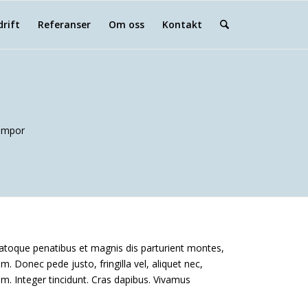
drift
Referanser
Om oss
Kontakt
tempor
atoque penatibus et magnis dis parturient montes,
. Donec pede justo, fringilla vel, aliquet nec,
um. Integer tincidunt. Cras dapibus. Vivamus