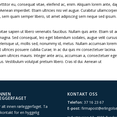
rttitor eu, consequat vitae, eleifend ac, enim. Aliquam lorem ante, dapib
Aenean imperdiet. Etiam ultricies nisi vel augue. Curabitur ullamcorper
sem quam semper libero, sit amet adipiscing sem neque sed ipsum. N
ae sapien ut libero venenatis faucibus. Nullam quis ante. Etiam sit am
s magna. Sed consequat, leo eget bibendum sodales, augue velit cursu
erisque ut, mollis sed, nonummy id, metus. Nullam accumsan lorem in du
 ultrices posuere cubilia Curae; In ac dui quis mi consectetuer lacinia.
iquam ultrices mauris. Integer ante arcu, accumsan a, consectetuer ege
Vestibulum volutpat pretium libero. Cras id dui. Aenean ut
INNEN
KONTAKT OSS
EGGERFAGET
Telefon:
37 16 23 67
yr alt innen rørleggerfaget. Ta
E-post:
firmapost@erlingols
 kontakt for en hyggelig