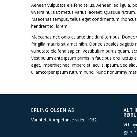
Aenean vulputate eleifend tellus. Aenean leo ligula, po
viverra nulla ut metus varius laoreet. Quisque rutrum. 
Maecenas tempus, tellus eget condimentum rhoncus, 
hendrerit id, lorem.
Maecenas nec odio et ante tincidunt tempus. Donec vit
fringilla mauris sit amet nibh. Donec sodales sagitti
vulputate eleifend sapien. Vestibulum purus quam, scel
Vestibulum ante ipsum primis in faucibus orci luctus et
eget, imperdiet nec, imperdiet iaculis, ipsum. Sed al
ullamcorper ipsum rutrum nunc. Nunc nonummy metus. 
ERLING OLSEN AS
ALT 
RØRL
Vanntett kompetanse siden 1962
Vi tilb
gjerne